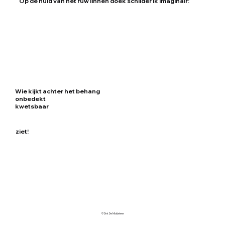
Op de huid van het ruw linnen doek schilder ik imaginair:
Wie kijkt achter het behang
onbedekt
kwetsbaar
ziet!
© Dirk De Middeleer