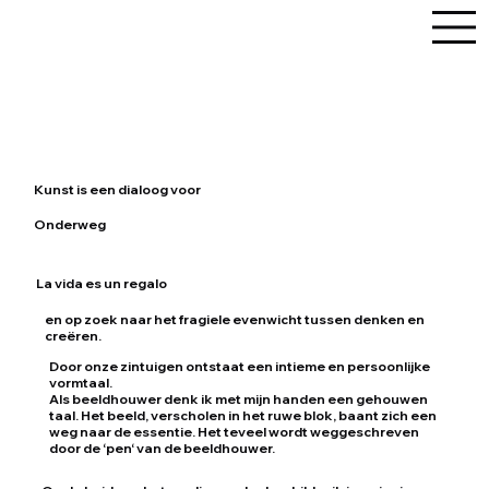
Dirk De Middeleer
Kunst is een dialoog voor
Onderweg
La vida es un regalo
en op zoek naar het fragiele evenwicht tussen denken en
creëren.
Door onze zintuigen ontstaat een intieme en persoonlijke
vormtaal.
Als beeldhouwer denk ik met mijn handen een gehouwen
taal. Het beeld, verscholen in het ruwe blok, baant zich een
weg naar de essentie. Het teveel wordt weggeschreven
door de ‘pen‘ van de beeldhouwer.