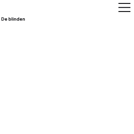
Dirk De Middeleer
De blinden
1994
{title}
{title}