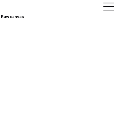
Dirk De Middeleer
Ruw canvas
{title}
{title}
{title}
{title}
{title}
{title}
{title}
{title}
{title}
{title}
{title}
{title}